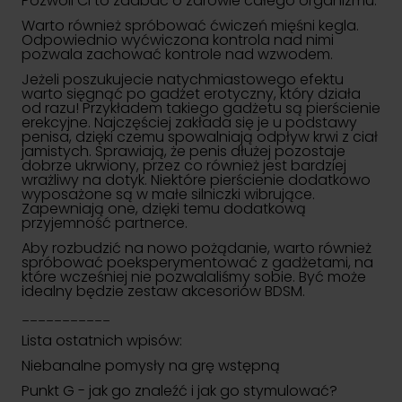
Pozwoli Ci to zadbać o zdrowie całego organizmu.
Warto również spróbować ćwiczeń mięśni kegla.
Odpowiednio wyćwiczona kontrola nad nimi
pozwala zachować kontrole nad wzwodem.
Jeżeli poszukujecie natychmiastowego efektu
warto sięgnąć po gadżet erotyczny, który działa
od razu! Przykładem takiego gadżetu są
pierścienie
erekcyjne
. Najczęściej zakłada się je u podstawy
penisa, dzięki czemu spowalniają odpływ krwi z ciał
jamistych. Sprawiają, że penis dłużej pozostaje
dobrze ukrwiony, przez co również jest bardziej
wrażliwy na dotyk. Niektóre pierścienie dodatkowo
wyposażone są w małe silniczki wibrujące.
Zapewniają one, dzięki temu dodatkową
przyjemność partnerce.
Aby rozbudzić na nowo pożądanie, warto również
spróbować poeksperymentować z gadżetami, na
które wcześniej nie pozwalaliśmy sobie. Być może
idealny będzie zestaw
akcesoriów BDSM
.
___________
Lista ostatnich wpisów:
Niebanalne pomysły na grę wstępną
Punkt G - jak go znaleźć i jak go stymulować?