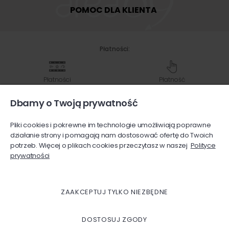
POMOC DLA KLIENTA
Płatności:
Płatności
Płatność
Shoper
przy odbiorze
Dbamy o Twoją prywatność
Pliki cookies i pokrewne im technologie umożliwiają poprawne
Przelew
Karty
działanie strony i pomagają nam dostosować ofertę do Twoich
na konto bankowe
płatnicze
potrzeb. Więcej o plikach cookies przeczytasz w naszej
Polityce
prywatności
Wysyłka:
ZAAKCEPTUJ TYLKO NIEZBĘDNE
InPost
InPost
Paczka
Paczkomaty
kurier
w ruchu
DOSTOSUJ ZGODY