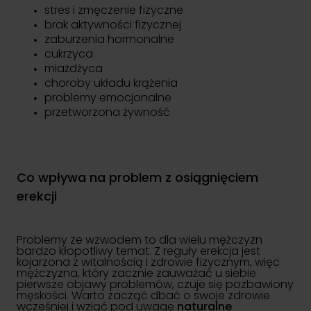
stres i zmęczenie fizyczne
brak aktywności fizycznej
zaburzenia hormonalne
cukrzyca
miażdżyca
choroby układu krążenia
problemy emocjonalne
przetworzona żywność
Co wpływa na problem z osiągnięciem
erekcji
Problemy ze wzwodem to dla wielu mężczyzn
bardzo kłopotliwy temat. Z reguły erekcja jest
kojarzona z witalnością i zdrowie fizycznym, więc
mężczyzna, który zacznie zauważać u siebie
pierwsze objawy problemów, czuje się pozbawiony
męskości. Warto zacząć dbać o swoje zdrowie
wcześniej i wziąć pod uwagę
naturalne