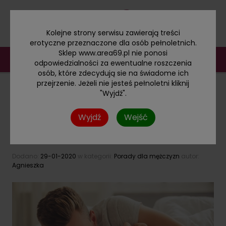
Kolejne strony serwisu zawierają treści
erotyczne przeznaczone dla osób pełnoletnich.
Sklep www.area69.pl nie ponosi
odpowiedzialności za ewentualne roszczenia
osób, które zdecydują sie na świadome ich
przejrzenie. Jeżeli nie jesteś pełnoletni kliknij
"Wyjdź".
BLOG KATEGORIE
Wyjdź
Wejść
Sposoby na wzmocnienie erekcji – ćwiczenia,
dieta
Dodano:
29-01-2020
w kategorii:
Porady dla mężczyzn
autor:
Agnieszka