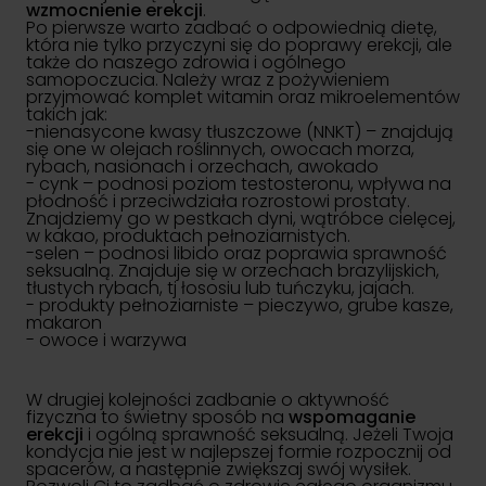
wzmocnienie erekcji
.
Po pierwsze warto zadbać o odpowiednią dietę,
która nie tylko przyczyni się do poprawy erekcji, ale
także do naszego zdrowia i ogólnego
samopoczucia. Należy wraz z pożywieniem
przyjmować komplet witamin oraz mikroelementów
takich jak:
-nienasycone kwasy tłuszczowe (NNKT) – znajdują
się one w olejach roślinnych, owocach morza,
rybach, nasionach i orzechach, awokado
- cynk – podnosi poziom testosteronu, wpływa na
płodność i przeciwdziała rozrostowi prostaty.
Znajdziemy go w pestkach dyni, wątróbce cielęcej,
w kakao, produktach pełnoziarnistych.
-selen – podnosi libido oraz poprawia sprawność
seksualną. Znajduje się w orzechach brazylijskich,
tłustych rybach, tj łososiu lub tuńczyku, jajach.
- produkty pełnoziarniste – pieczywo, grube kasze,
makaron
- owoce i warzywa
W drugiej kolejności zadbanie o aktywność
fizyczna to świetny sposób na
wspomaganie
erekcji
i ogólną sprawność seksualną. Jeżeli Twoja
kondycja nie jest w najlepszej formie rozpocznij od
spacerów, a następnie zwiększaj swój wysiłek.