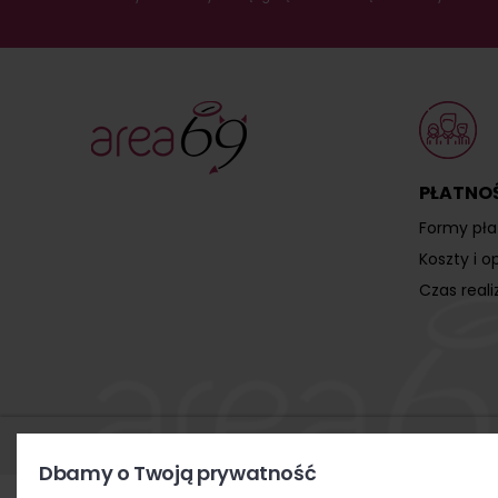
PŁATNOŚ
Formy pła
Koszty i 
Czas real
Dbamy o Twoją prywatność