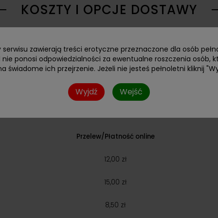
KOSZTY I OPCJE DOSTAWY
y serwisu zawierają treści erotyczne przeznaczone dla osób pełno
 nie ponosi odpowiedzialności za ewentualne roszczenia osób, k
na świadome ich przejrzenie. Jeżeli nie jesteś pełnoletni kliknij "Wy
Wyjdź
Wejść
łatności. Całe zamówienie jest wysyłane w jednej przesyłce i k
Przelew/Płatność online
12,00 zł
15,00 zł
8,50 zł