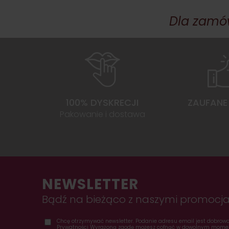
Dla zamów
100% DYSKRECJI
ZAUFANE 
Pakowanie i dostawa
NEWSLETTER
Bądź na bieżąco z naszymi promocja
Chcę otrzymywać newsletter. Podanie adresu email jest dobrowol
Prywatności Wyrażoną zgodę możesz cofnąć w dowolnym momen