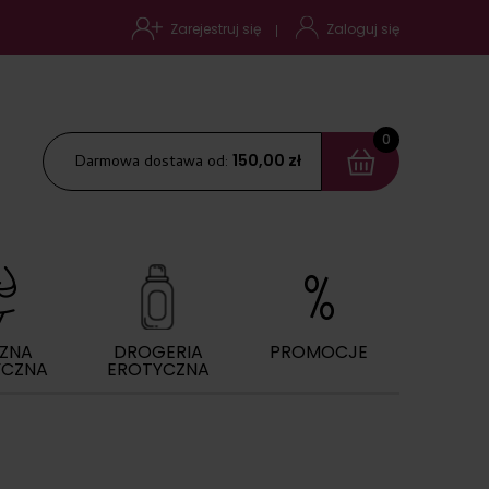
Zarejestruj się
Zaloguj się
150,00 zł
Darmowa dostawa od:
IZNA
DROGERIA
PROMOCJE
YCZNA
EROTYCZNA