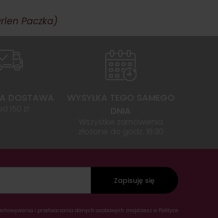
rlen Paczka)
A DOSTAWA
WYSYŁKA TEGO SAMEGO
od 150 zł
DNIA
Wszystkie zamówienia
złożone do godz. 16:30
Zapisuję się
rzechowywania i przetwarzania danych osobowych znajdziesz w Polityce