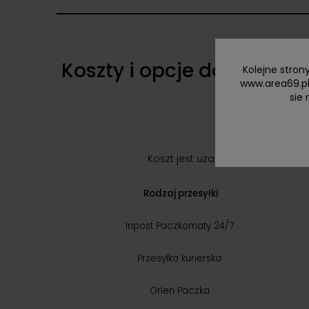
Koszty i opcje dostawy
Kolejne stron
www.area69.pl
sie 
Koszt j
est uzależniony od formy p
Rodzaj przesyłki
Inpost Paczkomaty 24/7
Przesyłka kurierska
Orlen Paczka