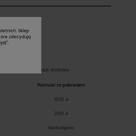
letnich. Sklep
tóre zdecydują
jdź".
lient ponosi jeden koszt dostawy.
Płatność za pobraniem
18,00 zł
21,00 zł
Niedostępna