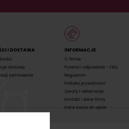
CI I DOSTAWA
INFORMACJE
tności
O firmie
opcje dostawy
Pytania i odpowiedzi - FAQ
izacji zamówienia
Regulamin
Polityka prywatności
Zwroty i reklamacje
Kontakt i dane firmy
Dane konta do wpłat