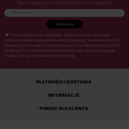
Bądź na bieżąco z naszymi promocjami i nowościami!
Zapisuję się
Chcę otrzymywać newsletter. Podanie adresu email jest
dobrowolne, ale niezbędne do realizacji usługi. Więcej informacji o
sposobie gromadzenia, przechowywania i przetwarzania danych
osobowych znajdziesz w Polityce Prywatności Wyrażoną zgodę
możesz cofnąć w dowolnym momencie.
PŁATNOŚCI I DOSTAWA
INFORMACJE
POMOC DLA KLIENTA