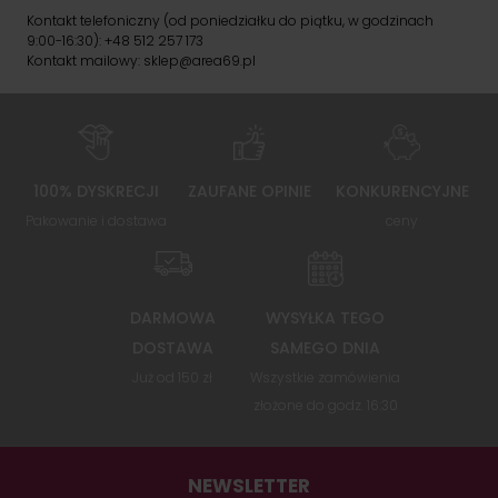
Kontakt telefoniczny (od poniedziałku do piątku, w godzinach
9:00-16:30): +48 512 257 173
Kontakt mailowy: sklep@area69.pl
100% DYSKRECJI
ZAUFANE OPINIE
KONKURENCYJNE
Pakowanie i dostawa
ceny
DARMOWA
WYSYŁKA TEGO
DOSTAWA
SAMEGO DNIA
Już od 150 zł
Wszystkie zamówienia
złożone do godz. 16:30
NEWSLETTER