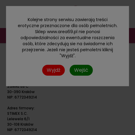
Kolejne strony serwisu zawierają treści
erotyczne przeznaczone dla osób pełnoletnich.
Sklep www.area69.pl nie ponosi
odpowiedzialności za ewentualne roszczenia
osób, które zdecydują sie na świadome ich
przejrzenie. Jeżeli nie jesteś pełnoletni kliknij
"Wyjdź".
KONTAKT I DANE FIRMY
Wyjdź
Wejść
Adres do zwrotów:
STIMEX S.C.
Zawiła 53 C
30-390 Kraków
NIP: 6772349214
Adres firmowy:
STIMEX S.C.
Lelewela 6/1
30-108 Kraków
NIP: 6772349214