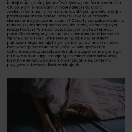
reakcji drugiej strony, jednak Twój życiowy partner lub partnerka
czują się tym skrępowani? A może należysz do grona
zwolenników mocniejszych doznań, w których gadżety, takie jak
packa BDSM
, kneble, obroża i
smycz BDSM
są kluczowymi
elementami wyposażenia sypialni?
Otwarty związek
pozwala na
realizację tych fantazji bez szkody dla osoby, z którą tego typu
relację tworzysz. Wiele par pozostających w
otwartej relacji
podkreśla, że przygody seksualne z innymi osobami korzystnie
wpłynęły na bliskość i sferę seksualną dzieloną ze stałym
partnerem. Argumentują to tym, że doznania z innymi osobami i
możliwość “puszczenia hamulców” w łóżku sprawia, że
dotychczasowe życie seksualne nabiera zupełnie nowej energii,
na nowo rozbudzając emocje. Spełnienie w sferze seksualnej
korzystnie też wpływa na samopostrzeganie się, co też ma
pozytywne odzwierciedlenie w relacjach.