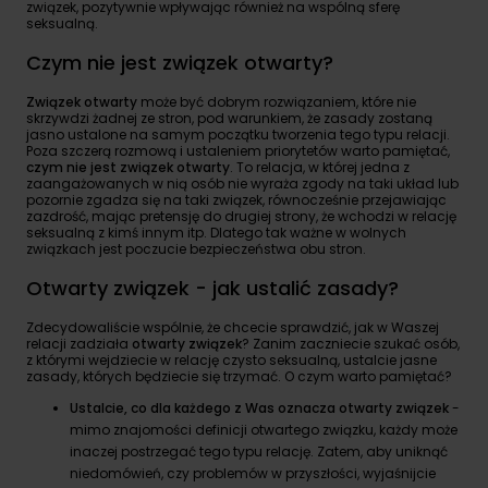
związek, pozytywnie wpływając również na wspólną sferę
seksualną.
Czym nie jest związek otwarty?
Związek otwarty
może być dobrym rozwiązaniem, które nie
skrzywdzi żadnej ze stron, pod warunkiem, że zasady zostaną
jasno ustalone na samym początku tworzenia tego typu relacji.
Poza szczerą rozmową i ustaleniem priorytetów warto pamiętać,
czym nie jest związek otwarty
. To relacja, w której jedna z
zaangażowanych w nią osób nie wyraża zgody na taki układ lub
pozornie zgadza się na taki związek, równocześnie przejawiając
zazdrość, mając pretensję do drugiej strony, że wchodzi w relację
seksualną z kimś innym itp. Dlatego tak ważne w wolnych
związkach jest poczucie bezpieczeństwa obu stron.
Otwarty związek - jak ustalić zasady?
Zdecydowaliście wspólnie, że chcecie sprawdzić, jak w Waszej
relacji zadziała
otwarty związek
? Zanim zaczniecie szukać osób,
z którymi wejdziecie w relację czysto seksualną, ustalcie jasne
zasady, których będziecie się trzymać. O czym warto pamiętać?
Ustalcie, co dla każdego z Was oznacza otwarty związek
-
mimo znajomości definicji otwartego związku, każdy może
inaczej postrzegać tego typu relację. Zatem, aby uniknąć
niedomówień, czy problemów w przyszłości, wyjaśnijcie