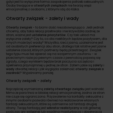
gdyż jest to wyłącznie forma zaspokojenia potrzeb seksualnych.
Osoby trwające w
otwartych związkach
nie tworzą więzi
emocjonalnej z osobami, z którymi idą do łóżka.
Otwarty związek - zalety i wady
Otwarty związek
- to brzmi dość niezobowiązująco. Jeśli jednak
chcemy, aby taka relacji przetrwała i nie krzywdziła żadnej ze
stron, ważne jest
ustalanie priorytetów
. Czy taki układ ma
wyłącznie zalety? Czy to, co dla niektórych będzie pozytywem, dla
innych może być wadą? Wszystko, rzecz jasna, uzależnione jest
od osobistych preferencji obu stron, dlatego tak istotne jest jasne
ustalenie zasad, których partnerzy będą przestrzegać. Związek
tego typu musi też opierać się na wzajemnym zaufaniu - w
przeciwnym razie po pewnym czasie z pewnością pojawią się
zgrzyty, czego wynikiem będzie brak poczucia szczęścia i
spełnienia przynajmniej u jednej ze stron. Zatem jakie są
zalety
i
wady
otwartej relacji i jak wygląda zależność
otwarty związek a
zazdrość
? Wyjaśniamy poniżej.
Otwarty związek - zalety
Najczęściej wymienianą
zaletą otwartego związku
jest wolność.
Mimo że para trwa w bliskiej relacji emocjonalnej, żadna ze stron
nie czuje się ograniczona. Przyzwolenie na kontakty seksualne z
innymi osobami pozwala również na realizowanie własnych
fantazji seksualnych, które są odmienne od fantazji drugiej
strony. Twoją fantazją jest
wibrator realistyczny
w roli głównej
podczas gry wstępnej lub wspólna masturbacja i obserwacja