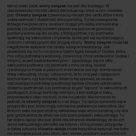
Mimo wielu zalet,
wolny związek
nie jest dla każdego. W
rzeczywistości na taki układ decyduje się i trwa w nim niewiele
par.
Otwarty związek
z pewnością nie jest dla osób, które cenią
sobie wierność i stabilność emocjonalną. To też rozwiązanie,
którego nie polecamy osobom mającym niską samoocenę -
prędzej czy później bowiem pojawi się poczucie gorszości,
porównywanie się do osoby, z którą partner, czy partnerka
spełniają się seksualnie i myślenie, że nie jest się wystarczająco
dobrym i atrakcyjnym dla drugiej strony.
Wolny związek
może też
negatywnie wpływać na osoby lubiące rywalizację. Jak
przekłada się na to na życie w takim typie związku? Osoba, która
ma silną potrzebę rywalizacji, zazwyczaj chce udowodnić (sobie i
innym), że jest bezkonkurencyjna - zgadzając się na akty
seksualne partnera czy partnerki z inną osobą, osoba
rywalizująca może w pewnym momencie zacząć dominować
sferę seksualną, chcąc udowodnić, że to ona jest najlepszym
kochankiem, czy kochanką. Może to też sprawić, że osoba
odczuwająca potrzebę rywalizacji będzie chciała udowodnić
stałemu partnerowi, czy partnerce, że jest “lepsza” w seksualnych
podbojach, tracąc kontrolę nad tym, z kim ląduje w łóżku,
przysłowiowo idąc na ilość, a nie na jakość. Nie oznacza to
jednak, że
otwarty związek
to coś złego. Ta opcja sprawdzi się w
przypadku par, które mają odmienne preferencje seksualne, dla
których seks nie jest istotną składową więzi emocjonalnej, czy dla
par, gdzie jedna ze stron nie odczuwa popędu seksualnego. To
też dobra opcja dla par, które obustronnie stwierdzają, że do ich
życia seksualnego wkradła się rutyna i chcą przeżyć przygodę -
w takiej sytuacji
otwarta relacja
może korzystnie wpłynąć nie tylko
na samopoczucie obu stron, ale i wbrew pozorom wzmocnić ich