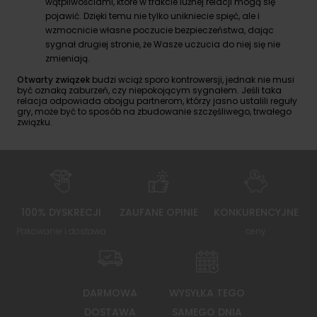
wątpliwościami, które w trakcie luźnej relacji mogą się
pojawić. Dzięki temu nie tylko unikniecie spięć, ale i
wzmocnicie własne poczucie bezpieczeństwa, dając
sygnał drugiej stronie, że Wasze uczucia do niej się nie
zmieniają.
Otwarty związek
budzi wciąż sporo kontrowersji, jednak nie musi
być oznaką zaburzeń, czy niepokojącym sygnałem. Jeśli taka
relacja odpowiada obojgu partnerom, którzy jasno ustalili reguły
gry, może być to sposób na zbudowanie szczęśliwego, trwałego
związku.
100% DYSKRECJI
ZAUFANE OPINIE
KONKURENCYJNE
Pakowanie i dostawa
ceny
DARMOWA
WYSYŁKA TEGO
DOSTAWA
SAMEGO DNIA