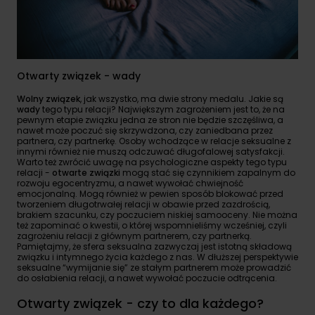
Otwarty związek - wady
Wolny związek
, jak wszystko, ma dwie strony medalu. Jakie są
wady
tego typu relacji? Największym zagrożeniem jest to, że na
pewnym etapie związku jedna ze stron nie będzie szczęśliwa, a
nawet może poczuć się skrzywdzona, czy zaniedbana przez
partnera, czy partnerkę. Osoby wchodzące w relacje seksualne z
innymi również nie muszą odczuwać długofalowej satysfakcji.
Warto też zwrócić uwagę na psychologiczne aspekty tego typu
relacji -
otwarte związki
mogą stać się czynnikiem zapalnym do
rozwoju egocentryzmu, a nawet wywołać chwiejność
emocjonalną. Mogą również w pewien sposób blokować przed
tworzeniem długotrwałej relacji w obawie przed zazdrością,
brakiem szacunku, czy poczuciem niskiej samooceny. Nie można
też zapominać o kwestii, o której wspomnieliśmy wcześniej, czyli
zagrożeniu relacji z głównym partnerem, czy partnerką.
Pamiętajmy, że sfera seksualna zazwyczaj jest istotną składową
związku i intymnego życia każdego z nas. W dłuższej perspektywie
seksualne “wymijanie się” ze stałym partnerem może prowadzić
do osłabienia relacji, a nawet wywołać poczucie odtrącenia.
Otwarty związek - czy to dla każdego?