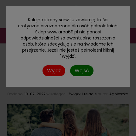
Kolejne strony serwisu zawierają treści
erotyczne przeznaczone dla osób pełnoletnich.
Sklep www.area69.pl nie ponosi
odpowiedzialności za ewentualne roszczenia
osób, które zdecydują sie na świadome ich
przejrzenie. Jeżeli nie jesteś pełnoletni kliknij
"Wyjdź".
BLOG KATEGORIE
Wyjdź
Wejść
Otwarty związek - na czym polega, czy może się
udać?
Dodano:
10-02-2022
w kategorii:
Związki i relacje
autor:
Agnieszka