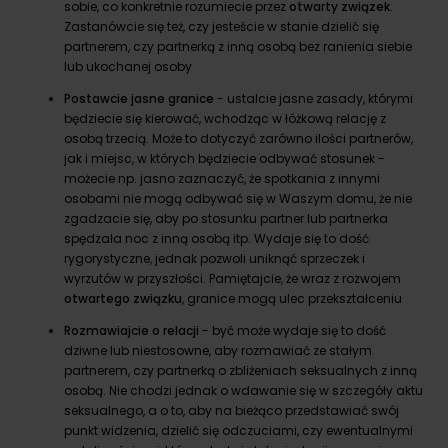
sobie, co konkretnie rozumiecie przez
otwarty związek
.
Zastanówcie się też, czy jesteście w stanie dzielić się
partnerem, czy partnerką z inną osobą bez ranienia siebie
lub ukochanej osoby
Postawcie jasne granice
- ustalcie jasne zasady, którymi
będziecie się kierować, wchodząc w łóżkową relację z
osobą trzecią. Może to dotyczyć zarówno ilości partnerów,
jak i miejsc, w których będziecie odbywać stosunek -
możecie np. jasno zaznaczyć, że spotkania z innymi
osobami nie mogą odbywać się w Waszym domu, że nie
zgadzacie się, aby po stosunku partner lub partnerka
spędzała noc z inną osobą itp. Wydaje się to dość
rygorystyczne, jednak pozwoli uniknąć sprzeczek i
wyrzutów w przyszłości. Pamiętajcie, że wraz z rozwojem
otwartego związku
, granice mogą ulec przekształceniu
Rozmawiajcie o relacji
- być może wydaje się to dość
dziwne lub niestosowne, aby rozmawiać ze stałym
partnerem, czy partnerką o zbliżeniach seksualnych z inną
osobą. Nie chodzi jednak o wdawanie się w szczegóły aktu
seksualnego, a o to, aby na bieżąco przedstawiać swój
punkt widzenia, dzielić się odczuciami, czy ewentualnymi