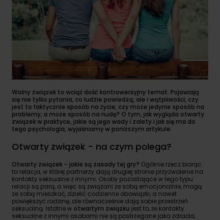
Wolny związek to wciąż dość kontrowersyjny temat. Pojawiają
się nie tylko pytania, co ludzie powiedzą, ale i wątpliwości, czy
jest to faktycznie sposób na życie, czy może jedynie sposób na
problemy, a może sposób na nudę? O tym, jak wygląda otwarty
związek w praktyce, jakie są jego wady i zalety i jak się ma do
tego psychologia, wyjaśniamy w poniższym artykule.
Otwarty związek - na czym polega?
Otwarty związek – jakie są zasady tej gry?
Ogólnie rzecz biorąc
to relacja, w której partnerzy dają drugiej stronie przyzwolenie na
kontakty seksualne z innymi. Osoby pozostające w tego typu
relacji są parą, a więc są związani ze sobą emocjonalnie, mogą
ze sobą mieszkać, dzielić codzienne obowiązki, a nawet
powiększyć rodzinę, ale równocześnie dają sobie przestrzeń
seksualną. Istotne w
otwartym związku
jest to, że kontakty
seksualne z innymi osobami nie są postrzegane jako zdrada,