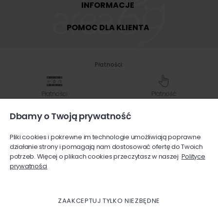
INFORMACJE
POMOC DLA KLIENTA
Płatności:
Płatności
Płatność
Shoper
przy odbiorze
Dbamy o Twoją prywatność
Pliki cookies i pokrewne im technologie umożliwiają poprawne
Przelew
Karty
działanie strony i pomagają nam dostosować ofertę do Twoich
na konto bankowe
płatnicze
potrzeb. Więcej o plikach cookies przeczytasz w naszej
Polityce
prywatności
Wysyłka:
ZAAKCEPTUJ TYLKO NIEZBĘDNE
InPost
InPost
Paczka
Paczkomaty
kurier
w ruchu