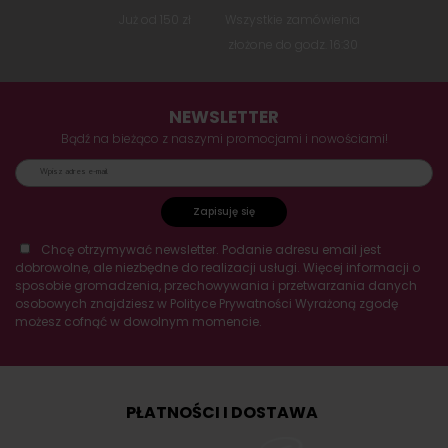
Już od 150 zł
Wszystkie zamówienia
złożone do godz. 16:30
NEWSLETTER
Bądź na bieżąco z naszymi promocjami i nowościami!
Zapisuję się
Chcę otrzymywać newsletter. Podanie adresu email jest
dobrowolne, ale niezbędne do realizacji usługi. Więcej informacji o
sposobie gromadzenia, przechowywania i przetwarzania danych
osobowych znajdziesz w Polityce Prywatności Wyrażoną zgodę
możesz cofnąć w dowolnym momencie.
PŁATNOŚCI I DOSTAWA