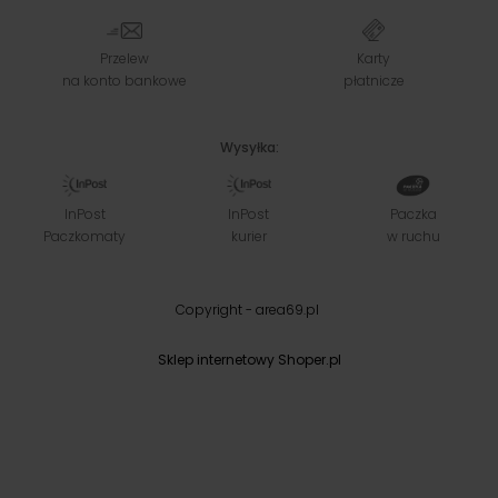
Przelew
Karty
na konto bankowe
płatnicze
Wysyłka:
InPost
InPost
Paczka
Paczkomaty
kurier
w ruchu
Copyright - area69.pl
Sklep internetowy Shoper.pl