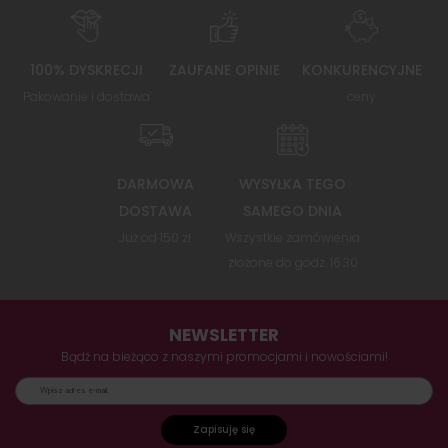
100% DYSKRECJI
ZAUFANE OPINIE
KONKURENCYJNE
Pakowanie i dostawa
ceny
DARMOWA
WYSYŁKA TEGO
DOSTAWA
SAMEGO DNIA
Już od 150 zł
Wszystkie zamówienia
złożone do godz. 16:30
NEWSLETTER
Bądź na bieżąco z naszymi promocjami i nowościami!
Zapisuję się