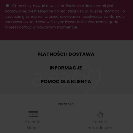
Chcę otrzymywać newsletter. Podanie adresu email jest
dobrowolne, ale niezbędne do realizacji usługi. Więcej informacji o
sposobie gromadzenia, przechowywania i przetwarzania danych
osobowych znajdziesz w Polityce Prywatności Wyrażoną zgodę
możesz cofnąć w dowolnym momencie.
PŁATNOŚCI I DOSTAWA
INFORMACJE
POMOC DLA KLIENTA
Płatności:
Płatności
Płatność
Shoper
przy odbiorze