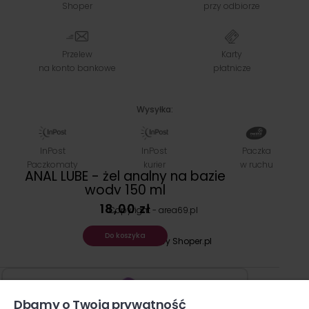
Shoper
przy odbiorze
Przelew
Karty
na konto bankowe
płatnicze
Wysyłka:
InPost
InPost
Paczka
Paczkomaty
kurier
w ruchu
Copyright - area69.pl
Sklep internetowy Shoper.pl
Dbamy o Twoją prywatność