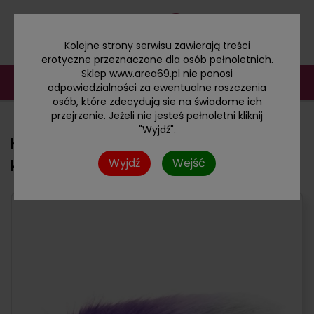
Kolejne strony serwisu zawierają treści
erotyczne przeznaczone dla osób pełnoletnich.
Sklep www.area69.pl nie ponosi
odpowiedzialności za ewentualne roszczenia
osób, które zdecydują sie na świadome ich
przejrzenie. Jeżeli nie jesteś pełnoletni kliknij
"Wyjdź".
Korek analny ze stali z lisią kitą o
Wyjdź
Wejść
kolorze fioletowym