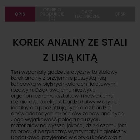
OPINIE O
DANE
OPIS
PRODUKCIE
GPSR
TECHNICZNE
(0)
KOREK ANALNY ZE STALI
Z LISIĄ KITĄ
Ten wspaniały gadżet erotyczny to stalowy
korek analny z przyjemnie puszystą lisią
końcówką w pięknych kolorach fioletowym i
różowym. Dzięki swojemu niezwykle
ergonomicznemu kształtowi i niewielkiemu
rozmiarowi, korek jest bardzo łatwy w użyciu i
idealny dla początkujących oraz bardziej
doświadczonych miłośników zabaw analnych.
Jego wyjątkowość polega na użyciu
materiałów najwyższej jakości, dzięki czemu jest
to produkt bezpieczny, wytrzymały i higieniczny.
Dodatkowo, przyjemna w dotyku końcówka z