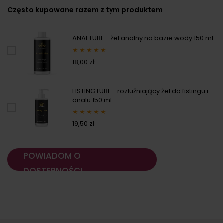
Często kupowane razem z tym produktem
ANAL LUBE - żel analny na bazie wody 150 ml
★
★
★
★
★
18,00 zł
FISTING LUBE - rozluźniający żel do fistingu i
analu 150 ml
★
★
★
★
★
19,50 zł
POWIADOM O
DOSTĘPNOŚCI