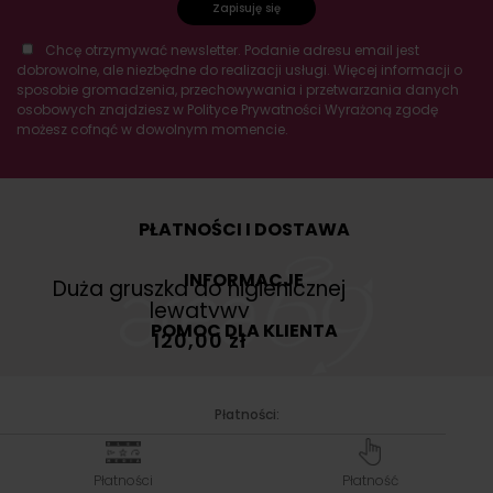
Zapisuję się
Chcę otrzymywać newsletter. Podanie adresu email jest
dobrowolne, ale niezbędne do realizacji usługi. Więcej informacji o
sposobie gromadzenia, przechowywania i przetwarzania danych
osobowych znajdziesz w Polityce Prywatności Wyrażoną zgodę
możesz cofnąć w dowolnym momencie.
PŁATNOŚCI I DOSTAWA
INFORMACJE
POMOC DLA KLIENTA
Płatności:
Płatności
Płatność