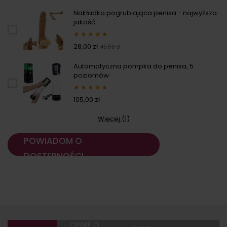
Nakładka pogrubiająca penisa - najwyższa
jakość
★
★
★
★
★
28,00 zł
45,00 zł
Automatyczna pompka do penisa, 5
poziomów
★
★
★
★
★
105,00 zł
Więcej (1)
POWIADOM O
DOSTĘPNOŚCI
OPINIE O