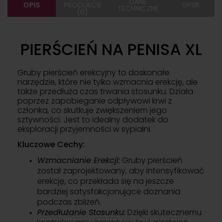
DANE
OPIS
PRODUKCIE
GPSR
TECHNICZNE
(0)
PIERŚCIEŃ NA PENISA XL
Gruby pierścień erekcyjny to doskonałe
narzędzie, które nie tylko wzmacnia erekcję, ale
także przedłuża czas trwania stosunku. Działa
poprzez zapobieganie odpływowi krwi z
członka, co skutkuje zwiększeniem jego
sztywności. Jest to idealny dodatek do
eksploracji przyjemności w sypialni.
Kluczowe Cechy:
Wzmacnianie Erekcji:
Gruby pierścień
został zaprojektowany, aby intensyfikować
erekcję, co przekłada się na jeszcze
bardziej satysfakcjonujące doznania
podczas zbliżeń.
Przedłużanie Stosunku:
Dzięki skutecznemu