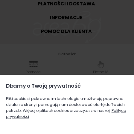
PŁATNOŚCI I DOSTAWA
INFORMACJE
POMOC DLA KLIENTA
Płatności:
Płatności
Płatność
Shoper
przy odbiorze
Dbamy o Twoją prywatność
Pliki cookies i pokrewne im technologie umożliwiają poprawne
Przelew
Karty
działanie strony i pomagają nam dostosować ofertę do Twoich
na konto bankowe
płatnicze
potrzeb. Więcej o plikach cookies przeczytasz w naszej
Polityce
prywatności
Wysyłka: