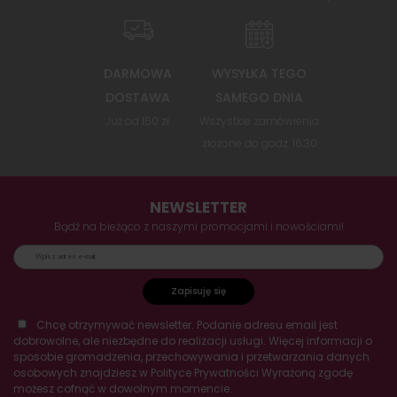
DARMOWA
WYSYŁKA TEGO
DOSTAWA
SAMEGO DNIA
Już od 150 zł
Wszystkie zamówienia
złożone do godz. 16:30
NEWSLETTER
Bądź na bieżąco z naszymi promocjami i nowościami!
Zapisuję się
Chcę otrzymywać newsletter. Podanie adresu email jest
dobrowolne, ale niezbędne do realizacji usługi. Więcej informacji o
sposobie gromadzenia, przechowywania i przetwarzania danych
osobowych znajdziesz w Polityce Prywatności Wyrażoną zgodę
możesz cofnąć w dowolnym momencie.