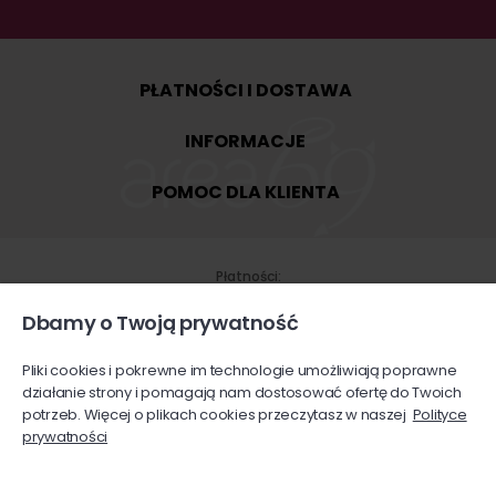
PŁATNOŚCI I DOSTAWA
INFORMACJE
POMOC DLA KLIENTA
Płatności:
Dbamy o Twoją prywatność
Płatności
Płatność
Shoper
przy odbiorze
Pliki cookies i pokrewne im technologie umożliwiają poprawne
działanie strony i pomagają nam dostosować ofertę do Twoich
potrzeb. Więcej o plikach cookies przeczytasz w naszej
Polityce
prywatności
Przelew
Karty
na konto bankowe
płatnicze