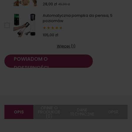
28,00 zł
45,00 zł
Automatyczna pompka do penisa, 5
poziomów
★
★
★
★
★
105,00 zł
Więcej (1)
POWIADOM O
DOSTĘPNOŚCI
OPINIE O
DANE
OPIS
PRODUKCIE
GPSR
TECHNICZNE
(0)