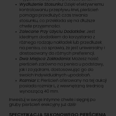
Wydłużenie Stosunku:
Dzięki efektywnemu
kontrolowaniu przepływu krwi, pierścień
pomaga przedłużyć czas trwania
stosunku, co przekłada się na dłuższe
chwile przyjemności.
Zalecane Przy Użyciu Dodatków:
Jest
idealnym dodatkiem do korzystania z
różnego rodzaju nakładek lub przedłużek
na penisa, co sprawia, że jest uniwersalny i
dostosowany do różnych preferencji.
Dwa Miejsca Zakładania:
Możesz nosić
pierścień zarówno na penisa u podstawy,
jak i za jądrami, dostosowując go do
swoich indywidualnych upodobań.
Rozmiar L:
Pierścień oferowany na tej aukcji
posiada rozmiar L, z wewnętrzną średnicą
wynoszącą 40 mm.
Inwestuj w swoje intymne chwile i sięgnij po
gruby pierścień erekcyjny już dziś!
SPECYFIKACJA SILKONOWEGO PIERŚCIENIA