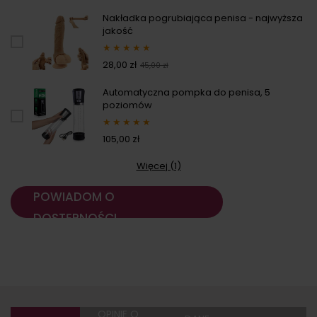
Nakładka pogrubiająca penisa - najwyższa
jakość
★
★
★
★
★
28,00 zł
45,00 zł
Automatyczna pompka do penisa, 5
poziomów
★
★
★
★
★
105,00 zł
Więcej (1)
POWIADOM O
DOSTĘPNOŚCI
OPINIE O