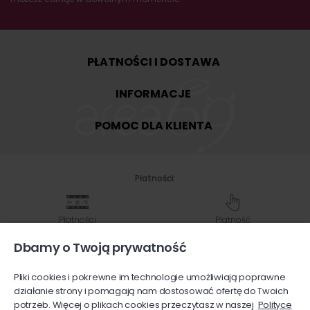
PŁATNOŚCI I DOSTAWA
INFORMACJE
POMOC DLA KLIENTA
Płatności:
Płatności
Płatność
Shoper
przy odbiorze
Dbamy o Twoją prywatność
Pliki cookies i pokrewne im technologie umożliwiają poprawne
Przelew
Karty
działanie strony i pomagają nam dostosować ofertę do Twoich
na konto bankowe
płatnicze
potrzeb. Więcej o plikach cookies przeczytasz w naszej
Polityce