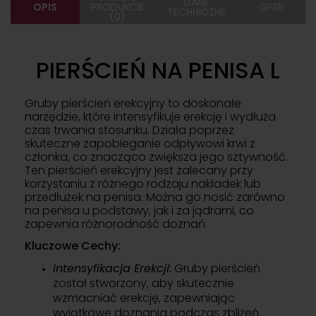
DANE
OPIS
PRODUKCIE
GPSR
TECHNICZNE
(0)
PIERŚCIEŃ NA PENISA L
Gruby pierścień erekcyjny to doskonałe
narzędzie, które intensyfikuje erekcję i wydłuża
czas trwania stosunku. Działa poprzez
skuteczne zapobieganie odpływowi krwi z
członka, co znacząco zwiększa jego sztywność.
Ten pierścień erekcyjny jest zalecany przy
korzystaniu z różnego rodzaju nakładek lub
przedłużek na penisa. Można go nosić zarówno
na penisa u podstawy, jak i za jądrami, co
zapewnia różnorodność doznań.
Kluczowe Cechy:
Intensyfikacja Erekcji:
Gruby pierścień
został stworzony, aby skutecznie
wzmacniać erekcję, zapewniając
wyjątkowe doznania podczas zbliżeń.