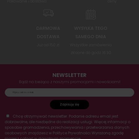
Pakowanie i dostawa
ceny
DARMOWA
WYSYŁKA TEGO
DOSTAWA
SAMEGO DNIA
Już od 150 zł
Wszystkie zamówienia
złożone do godz. 16:30
NEWSLETTER
Bądź na bieżąco z naszymi promocjami i nowościami!
Zapisuję się
Chcę otrzymywać newsletter. Podanie adresu email jest
dobrowolne, ale niezbędne do realizacji usługi. Więcej informacji o
sposobie gromadzenia, przechowywania i przetwarzania danych
osobowych znajdziesz w Polityce Prywatności Wyrażoną zgodę
możesz cofnąć w dowolnym momencie.