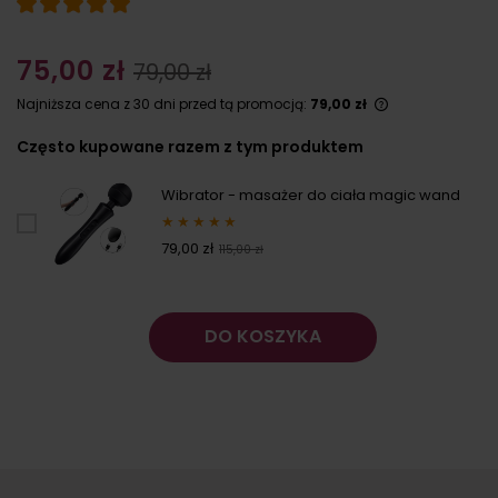
75,00 zł
79,00 zł
Najniższa cena z 30 dni przed tą promocją:
79,00 zł
Jeżeli produk
Często kupowane razem z tym produktem
niż 30 dni, wy
cena od mome
pojawił się w 
Wibrator - masażer do ciała magic wand
★
★
★
★
★
79,00 zł
115,00 zł
DO KOSZYKA