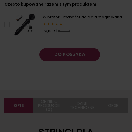
Często kupowane razem z tym produktem
niż 30 dni, wy
cena od mome
pojawił się w 
Wibrator - masażer do ciała magic wand
★
★
★
★
★
79,00 zł
115,00 zł
DO KOSZYKA
OPINIE O
DANE
OPIS
PRODUKCIE
GPSR
TECHNICZNE
(0)
STRINGI DLA