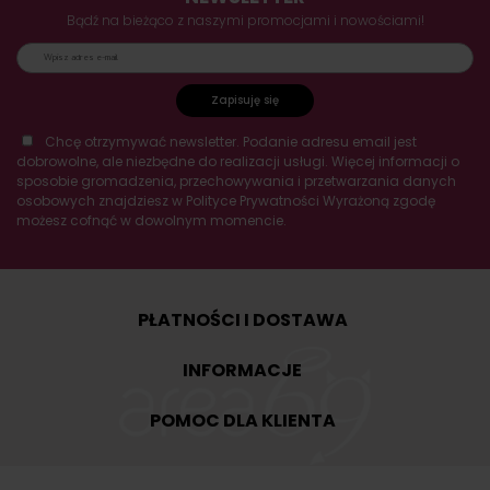
Bądź na bieżąco z naszymi promocjami i nowościami!
Zapisuję się
Chcę otrzymywać newsletter. Podanie adresu email jest
dobrowolne, ale niezbędne do realizacji usługi. Więcej informacji o
sposobie gromadzenia, przechowywania i przetwarzania danych
osobowych znajdziesz w Polityce Prywatności Wyrażoną zgodę
możesz cofnąć w dowolnym momencie.
PŁATNOŚCI I DOSTAWA
INFORMACJE
POMOC DLA KLIENTA