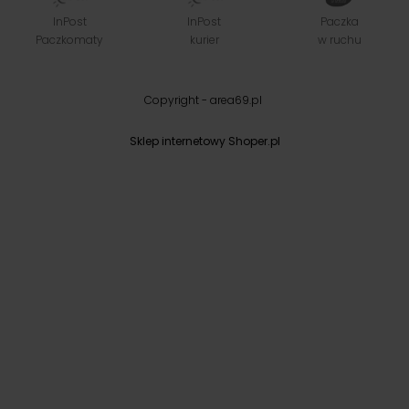
InPost
InPost
Paczka
Paczkomaty
kurier
w ruchu
Copyright - area69.pl
Sklep internetowy Shoper.pl