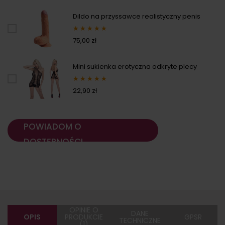
Dildo na przyssawce realistyczny penis
★
★
★
★
★
75,00 zł
Mini sukienka erotyczna odkryte plecy
★
★
★
★
★
22,90 zł
POWIADOM O
DOSTĘPNOŚCI
OPINIE O
DANE
OPIS
PRODUKCIE
GPSR
TECHNICZNE
(1)