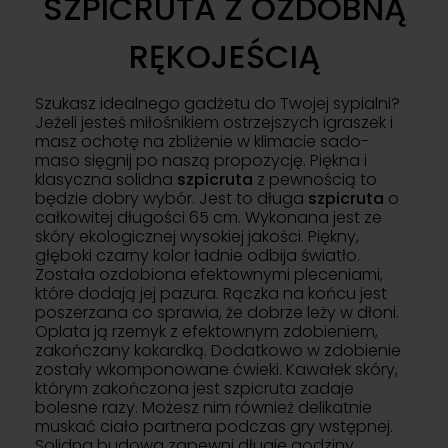
SZPICRUTA Z OZDOBNĄ
RĘKOJEŚCIĄ
Szukasz idealnego gadżetu do Twojej sypialni?
Jeżeli jesteś miłośnikiem ostrzejszych igraszek i
masz ochotę na zbliżenie w klimacie sado-
maso sięgnij po naszą propozycję. Piękna i
klasyczna solidna
szpicruta
z pewnością to
będzie dobry wybór. Jest to długa
szpicruta
o
całkowitej długości 65 cm. Wykonana jest ze
skóry ekologicznej wysokiej jakości. Piękny,
głęboki czarny kolor ładnie odbija światło.
Została ozdobiona efektownymi pleceniami,
które dodają jej pazura. Rączka na końcu jest
poszerzana co sprawia, że dobrze leży w dłoni.
Oplata ją rzemyk z efektownym zdobieniem,
zakończany kokardką. Dodatkowo w zdobienie
zostały wkomponowane ćwieki. Kawałek skóry,
którym zakończona jest szpicruta zadaje
bolesne razy. Możesz nim również delikatnie
muskać ciało partnera podczas gry wstępnej.
Solidna budowa zapewni długie godziny