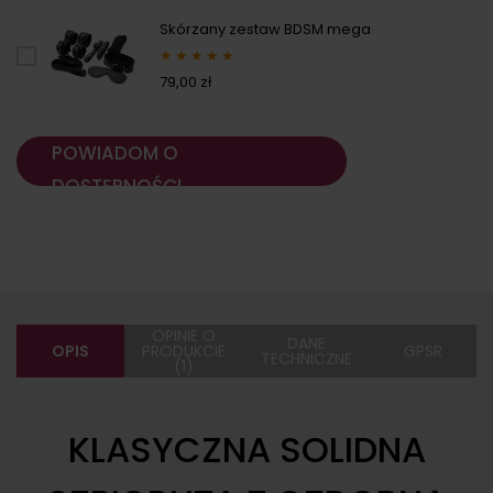
Skórzany zestaw BDSM mega
★
★
★
★
★
79,00 zł
POWIADOM O
DOSTĘPNOŚCI
OPINIE O
DANE
OPIS
PRODUKCIE
GPSR
TECHNICZNE
(1)
KLASYCZNA SOLIDNA