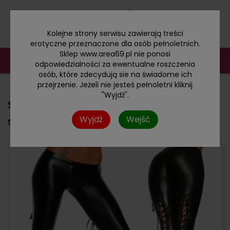
Kolejne strony serwisu zawierają treści
erotyczne przeznaczone dla osób pełnoletnich.
Sklep www.area69.pl nie ponosi
odpowiedzialności za ewentualne roszczenia
osób, które zdecydują sie na świadome ich
przejrzenie. Jeżeli nie jesteś pełnoletni kliknij
"Wyjdź".
Seksowne, błyszczące legginsy
Wyjdź
Wejść
sznurowane z tyłu S/M