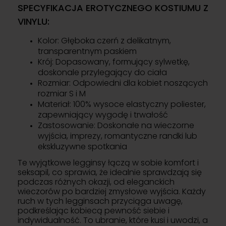
SPECYFIKACJA EROTYCZNEGO KOSTIUMU Z
VINYLU:
Kolor: Głęboka czerń z delikatnym,
transparentnym paskiem
Krój: Dopasowany, formujący sylwetkę,
doskonale przylegający do ciała
Rozmiar: Odpowiedni dla kobiet noszących
rozmiar S i M
Materiał: 100% wysoce elastyczny poliester,
zapewniający wygodę i trwałość
Zastosowanie: Doskonałe na wieczorne
wyjścia, imprezy, romantyczne randki lub
ekskluzywne spotkania
Te wyjątkowe legginsy łączą w sobie komfort i
seksapil, co sprawia, że idealnie sprawdzają się
podczas różnych okazji, od eleganckich
wieczorów po bardziej zmysłowe wyjścia. Każdy
ruch w tych legginsach przyciąga uwagę,
podkreślając kobiecą pewność siebie i
indywidualność. To ubranie, które kusi i uwodzi, a