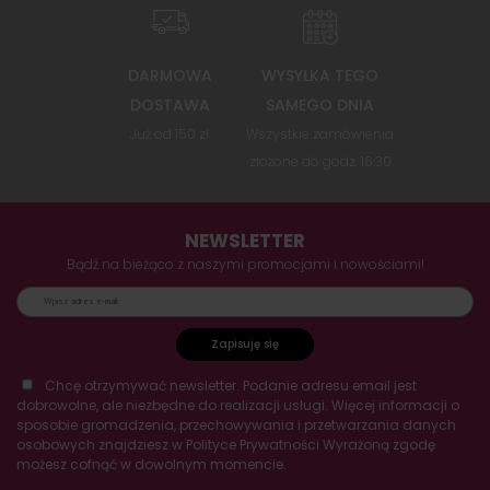
DARMOWA
WYSYŁKA TEGO
DOSTAWA
SAMEGO DNIA
Już od 150 zł
Wszystkie zamówienia
złożone do godz. 16:30
NEWSLETTER
Bądź na bieżąco z naszymi promocjami i nowościami!
Zapisuję się
Chcę otrzymywać newsletter. Podanie adresu email jest
dobrowolne, ale niezbędne do realizacji usługi. Więcej informacji o
sposobie gromadzenia, przechowywania i przetwarzania danych
osobowych znajdziesz w Polityce Prywatności Wyrażoną zgodę
możesz cofnąć w dowolnym momencie.