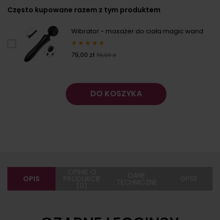
Często kupowane razem z tym produktem
Wibrator - masażer do ciała magic wand
★
★
★
★
★
79,00 zł
115,00 zł
DO KOSZYKA
OPINIE O
DANE
OPIS
PRODUKCIE
GPSR
TECHNICZNE
(0)