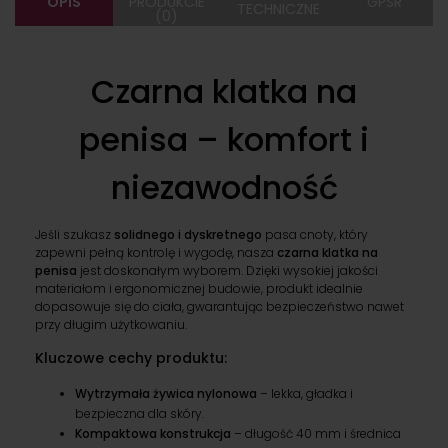
OPIS
PRODUKCIE
GPSR
TECHNICZNE
(0)
Czarna klatka na
penisa – komfort i
niezawodność
Jeśli szukasz
solidnego i dyskretnego
pasa cnoty, który
zapewni pełną kontrolę i wygodę, nasza
czarna klatka na
penisa
jest doskonałym wyborem. Dzięki wysokiej jakości
materiałom i ergonomicznej budowie, produkt idealnie
dopasowuje się do ciała, gwarantując bezpieczeństwo nawet
przy długim użytkowaniu.
Kluczowe cechy produktu:
Wytrzymała żywica nylonowa
– lekka, gładka i
bezpieczna dla skóry.
Kompaktowa konstrukcja
– długość 40 mm i średnica