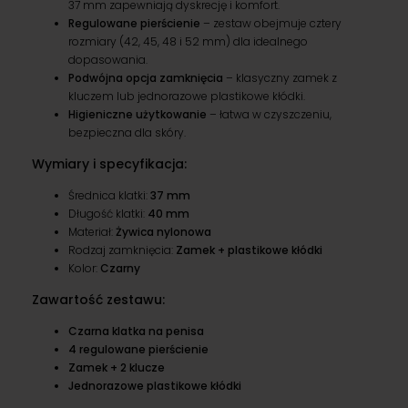
37 mm zapewniają dyskrecję i komfort.
Regulowane pierścienie
– zestaw obejmuje cztery
rozmiary (42, 45, 48 i 52 mm) dla idealnego
dopasowania.
Podwójna opcja zamknięcia
– klasyczny zamek z
kluczem lub jednorazowe plastikowe kłódki.
Higieniczne użytkowanie
– łatwa w czyszczeniu,
bezpieczna dla skóry.
Wymiary i specyfikacja:
Średnica klatki:
37 mm
Długość klatki:
40 mm
Materiał:
Żywica nylonowa
Rodzaj zamknięcia:
Zamek + plastikowe kłódki
Kolor:
Czarny
Zawartość zestawu:
Czarna klatka na penisa
4 regulowane pierścienie
Zamek + 2 klucze
Jednorazowe plastikowe kłódki