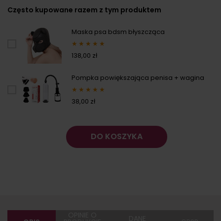
Często kupowane razem z tym produktem
Maska psa bdsm błyszcząca
★
★
★
★
★
138,00 zł
Pompka powiększająca penisa + wagina
★
★
★
★
★
38,00 zł
DO KOSZYKA
OPINIE O
DANE