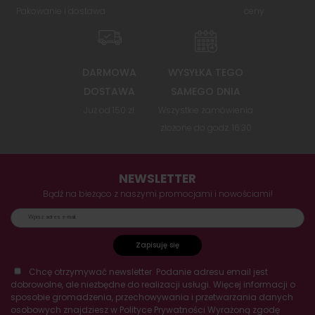
Pakowanie i dostawa
ceny
DARMOWA
WYSYŁKA TEGO
DOSTAWA
SAMEGO DNIA
Już od 150 zł
Wszystkie zamówienia
złożone do godz. 16:30
NEWSLETTER
Bądź na bieżąco z naszymi promocjami i nowościami!
Zapisuję się
Chcę otrzymywać newsletter. Podanie adresu email jest
dobrowolne, ale niezbędne do realizacji usługi. Więcej informacji o
sposobie gromadzenia, przechowywania i przetwarzania danych
osobowych znajdziesz w Polityce Prywatności Wyrażoną zgodę